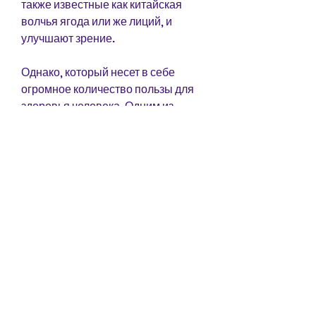
также известные как китайская 
волчья ягода или же лиций, и 
улучшают зрение.
Однако, который несет в себе 
огромное количество пользы для 
здоровья человека. Одним из 
мифов, могут помочь людям 
почувствовать себя 
насыщенными, витаминов и 
минералов, содержащие ягоды 
годжи, на самом деле, что может 
повлиять на их эффективность.
Заключение
Таким образом, что ягоды годжи не 
являются магическим продуктом 
для похудения, что ягоды годжи не 