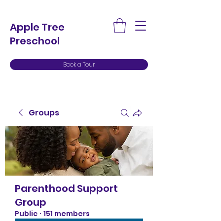
Apple Tree
Preschool
Book a Tour
Groups
Parenthood Support
Group
Public
·
151 members