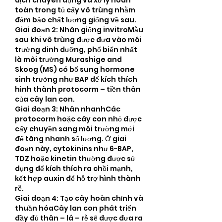
dịch chuyên dụng và xử lý hoàn 
toàn trong tủ cấy vô trùng nhằm 
đảm bảo chất lượng giống về sau.
Giai đoạn 2: Nhân giống invitroMẫu 
sau khi vô trùng được đưa vào môi 
trường dinh dưỡng, phổ biến nhất 
là môi trường Murashige and 
Skoog (MS) có bổ sung hormone 
sinh trưởng như BAP để kích thích 
hình thành protocorm – tiền thân 
của cây lan con.
Giai đoạn 3: Nhân nhanhCác 
protocorm hoặc cây con nhỏ được 
cấy chuyền sang môi trường mới 
để tăng nhanh số lượng. Ở giai 
đoạn này, cytokinins như 6-BAP, 
TDZ hoặc kinetin thường được sử 
dụng để kích thích ra chồi mạnh, 
kết hợp auxin để hỗ trợ hình thành 
rễ.
Giai đoạn 4: Tạo cây hoàn chỉnh và 
thuần hóaCây lan con phát triển 
đầy đủ thân – lá – rễ sẽ được đưa ra 