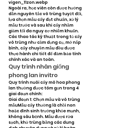
vigen_11zon.webp
Ngoài ra, học viên còn được hướng 
dẫn nguyên tắc vô trùng tuyệt đối, 
lựa chọn mẫu cấy đạt chuẩn, xử lý 
mẫu trước và sau khi cấy nhằm 
giảm tối đa nguy cơ nhiễm khuẩn. 
Các thao tác kỹ thuật trong tủ cấy 
vô trùng như cầm dụng cụ, mở nắp 
bình, cấy chuyền mẫu đều được 
thực hành chi tiết để đảm bảo tính 
chính xác và an toàn.
Quy trình nhân giống 
phong lan invitro
Quy trình nuôi cấy mô hoa phong 
lan thường được tóm gọn trong 4 
giai đoạn chính:
Giai đoạn 1: Chọn mẫu và vô trùng 
mẫuMẫu cấy thường là chồi non 
hoặc đỉnh sinh trưởng khỏe mạnh, 
không sâu bệnh. Mẫu được rửa 
sạch, khử trùng bằng các dung 