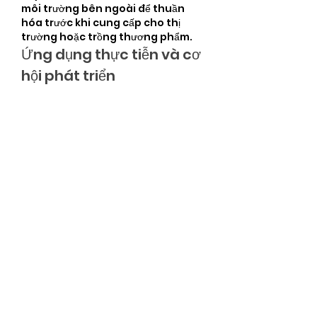
môi trường bên ngoài để thuần 
hóa trước khi cung cấp cho thị 
trường hoặc trồng thương phẩm.
Ứng dụng thực tiễn và cơ 
hội phát triển
Nhờ công nghệ nuôi cấy mô, nhiều 
giống lan quý hiếm có nguy cơ 
tuyệt chủng đã được bảo tồn và 
nhân rộng thành công. Đồng thời, 
phương pháp này còn mở ra cơ hội 
lớn cho những ai muốn khởi nghiệp 
trong lĩnh vực cây giống công 
nghệ cao, đặc biệt là hoa lan và 
cây cảnh giá trị kinh tế cao. Hiện 
nay, thị trường cũng rất quan tâm 
đến các giống cây ghép, cây cảnh 
độc đáo phục vụ nhu cầu trang trí 
và phong thủy, điển hình như sản 
phẩm tại 
https://vigen.vn/san-
pham/man-an-phuoc-t11-ghep/
Kết luận