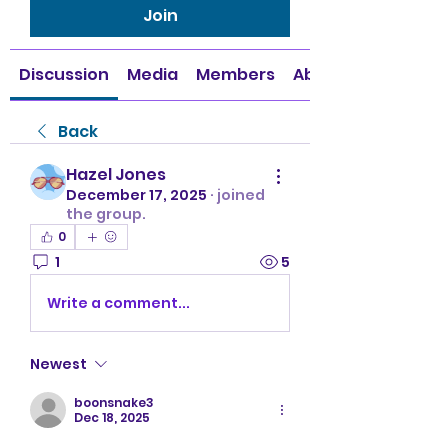
Join
Discussion
Media
Members
About
Back
Hazel Jones
December 17, 2025
·
joined
the group.
0
1
5
Write a comment...
Newest
boonsnake3
Dec 18, 2025