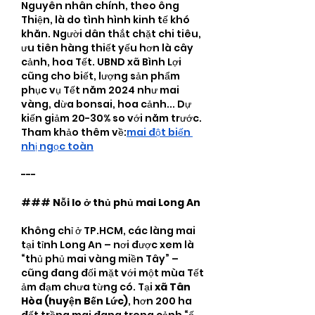
Nguyên nhân chính, theo ông 
Thiện, là do tình hình kinh tế khó 
khăn. Người dân thắt chặt chi tiêu, 
ưu tiên hàng thiết yếu hơn là cây 
cảnh, hoa Tết. UBND xã Bình Lợi 
cũng cho biết, lượng sản phẩm 
phục vụ Tết năm 2024 như mai 
vàng, dừa bonsai, hoa cảnh... Dự 
kiến giảm 20-30% so với năm trước.
Tham khảo thêm về:
mai đột biến 
nhị ngọc toàn
---
### 
Nỗi lo ở thủ phủ mai Long An
Không chỉ ở TP.HCM, các làng mai 
tại tỉnh Long An – nơi được xem là 
“thủ phủ mai vàng miền Tây” – 
cũng đang đối mặt với một mùa Tết 
ảm đạm chưa từng có. Tại 
xã Tân 
Hòa (huyện Bến Lức)
, hơn 200 ha 