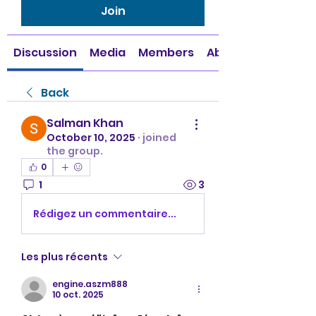
Join
Discussion
Media
Members
About
Back
Salman Khan
October 10, 2025
·
joined
the group.
0
1
3
Rédigez un commentaire...
Les plus récents
engine.aszm888
10 oct. 2025