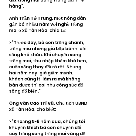
đất trồng mai đang trong cảnh “ế 
hàng”.
Anh 
Trần Tứ Trung
, một nông dân 
gắn bó nhiều năm với nghề trồng 
mai ở xã Tân Hòa, chia sẻ:
> “Trước đây, bà con trồng chanh, 
trồng mía nhưng giá bấp bênh, đời 
sống khó khăn. Khi chuyển sang 
trồng mai, thu nhập khấm khá hơn, 
cuộc sống thay đổi rõ rệt. Nhưng 
hai năm nay, giá giảm mạnh, 
khách cũng ít, làm ra mà không 
bán được thì coi như công sức đổ 
sông đổ biển.”
Ông 
Văn Cao Trí Vũ
, Chủ tịch UBND 
xã Tân Hòa, cho biết:
> “Khoảng 5-6 năm qua, chúng tôi 
khuyến khích bà con chuyển đổi 
cây trồng sang trồng mai vàng để 