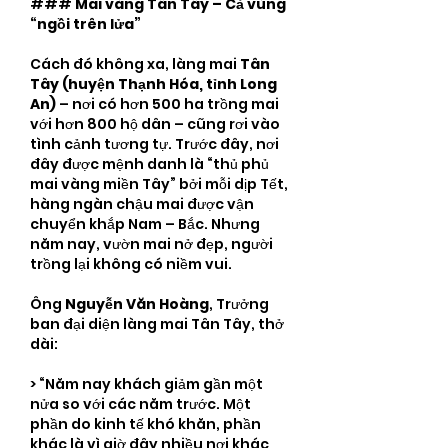
### 
Mai vàng Tân Tây – Cả vùng 
“ngồi trên lửa”
Cách đó không xa, làng mai 
Tân 
Tây (huyện Thạnh Hóa, tỉnh Long 
An)
 – nơi có hơn 500 ha trồng mai 
với hơn 800 hộ dân – cũng rơi vào 
tình cảnh tương tự. Trước đây, nơi 
đây được mệnh danh là “thủ phủ 
mai vàng miền Tây” bởi mỗi dịp Tết, 
hàng ngàn chậu mai được vận 
chuyển khắp Nam – Bắc. Nhưng 
năm nay, vườn mai nở đẹp, người 
trồng lại không có niềm vui.
Ông 
Nguyễn Văn Hoàng
, Trưởng 
ban đại diện làng mai Tân Tây, thở 
dài:
> “Năm nay khách giảm gần một 
nửa so với các năm trước. Một 
phần do kinh tế khó khăn, phần 
khác là vì giờ đây nhiều nơi khác 