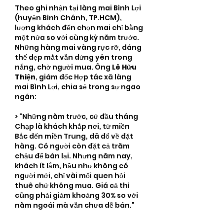
Theo ghi nhận tại làng mai Bình Lợi 
(huyện Bình Chánh, TP.HCM), 
lượng khách đến chọn mai chỉ bằng 
một nửa so với cùng kỳ năm trước. 
Những hàng mai vàng rực rỡ, dáng 
thế đẹp mắt vẫn đứng yên trong 
nắng, chờ người mua. Ông 
Lê Hữu 
Thiện
, giám đốc Hợp tác xã làng 
mai Bình Lợi, chia sẻ trong sự ngao 
ngán:
> “Những năm trước, cứ đầu tháng 
Chạp là khách khắp nơi, từ miền 
Bắc đến miền Trung, đã đổ về đặt 
hàng. Có người còn đặt cả trăm 
chậu để bán lại. Nhưng năm nay, 
khách ít lắm, hầu như không có 
người mới, chỉ vài mối quen hỏi 
thuê chứ không mua. Giá cả thì 
cũng phải giảm khoảng 30% so với 
năm ngoái mà vẫn chưa dễ bán.”