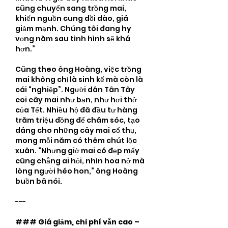
cũng chuyển sang trồng mai, 
khiến nguồn cung dồi dào, giá 
giảm mạnh. Chúng tôi đang hy 
vọng năm sau tình hình sẽ khá 
hơn.”
Cũng theo ông Hoàng, việc trồng 
mai không chỉ là sinh kế mà còn là 
cái “nghiệp”. Người dân Tân Tây 
coi cây mai như bạn, như hơi thở 
của Tết. Nhiều hộ đã đầu tư hàng 
trăm triệu đồng để chăm sóc, tạo 
dáng cho những cây mai cổ thụ, 
mong mỗi năm có thêm chút lộc 
xuân. “Nhưng giờ mai có đẹp mấy 
cũng chẳng ai hỏi, nhìn hoa nở mà 
lòng người héo hon,” ông Hoàng 
buồn bã nói.
---
### 
Giá giảm, chi phí vẫn cao – 