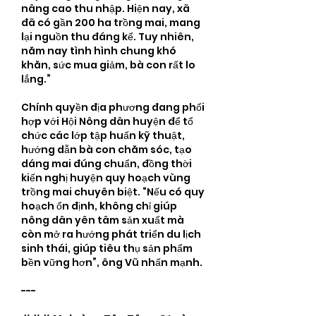
nâng cao thu nhập. Hiện nay, xã 
đã có gần 200 ha trồng mai, mang 
lại nguồn thu đáng kể. Tuy nhiên, 
năm nay tình hình chung khó 
khăn, sức mua giảm, bà con rất lo 
lắng.”
Chính quyền địa phương đang phối 
hợp với Hội Nông dân huyện để tổ 
chức các lớp tập huấn kỹ thuật, 
hướng dẫn bà con chăm sóc, tạo 
dáng mai đúng chuẩn, đồng thời 
kiến nghị huyện quy hoạch vùng 
trồng mai chuyên biệt. “Nếu có quy 
hoạch ổn định, không chỉ giúp 
nông dân yên tâm sản xuất mà 
còn mở ra hướng phát triển du lịch 
sinh thái, giúp tiêu thụ sản phẩm 
bền vững hơn”, ông Vũ nhấn mạnh.
---