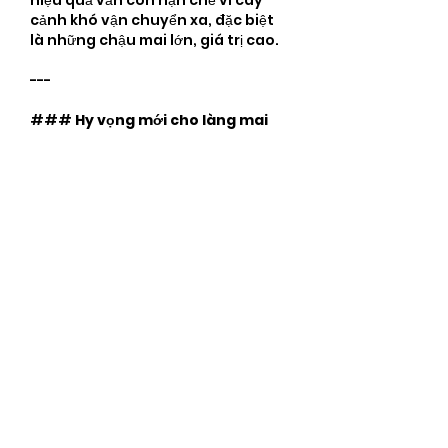
hiệu quả vẫn còn hạn chế vì cây 
cảnh khó vận chuyển xa, đặc biệt 
là những chậu mai lớn, giá trị cao.
---
### 
Hy vọng mới cho làng mai
Dù khó khăn bủa vây, nhiều người 
trồng mai vẫn giữ niềm tin vào 
nghề. Với họ, cây mai không chỉ là 
nguồn sống mà còn là biểu tượng 
của niềm tin và may mắn mỗi dịp 
xuân về.
Chính quyền các địa phương như 
Bình Lợi, Tân Hòa, Tân Tây đang 
tích cực hỗ trợ nông dân bằng các 
chính sách vay vốn ưu đãi, khuyến 
khích chuyển giao kỹ thuật, đồng 
thời tổ chức hội thi hoa Tết để kích 
cầu thị trường.