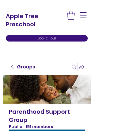
Apple Tree
Preschool
Book a Tour
Groups
Parenthood Support
Group
Public
·
151 members