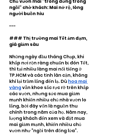
Chủ vườn mai "trông đứng trông 
ngồi" chờ khách: Mai nở rộ, lòng 
người buồn hiu
---
### 
Thị trường mai Tết ảm đạm, 
giá giảm sâu
Những ngày đầu tháng Chạp, khi 
khắp nơi rộn ràng chuẩn bị đón Tết, 
thì tại nhiều làng mai nổi tiếng ở 
TP.HCM và các tỉnh lân cận, không 
khí lại trầm lắng đến lạ. Dù 
hoa mai 
vàng
 vẫn khoe sắc rực rỡ trên khắp 
các vườn, nhưng sức mua giảm 
mạnh khiến nhiều chủ nhà vườn lo 
lắng, bởi đây vốn là nguồn thu 
chính trong năm của họ. Năm nay, 
lượng khách đến xem và đặt mua 
mai giảm mạnh, khiến nhiều chủ 
vườn như “ngồi trên đống lửa”.