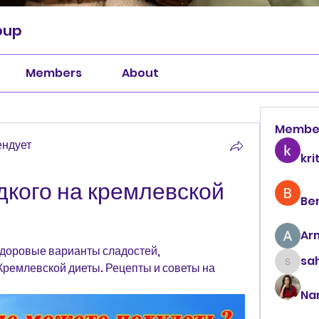
oup
Members
About
Membe
ендует
kri
кого на кремлевской 
Be
Ar
здоровые варианты сладостей, 
sah
ремлевской диеты. Рецепты и советы на 
sahil.
Na