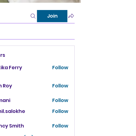
Join
rs
tika Ferry
Follow
n Roy
Follow
mani
Follow
il.salokhe
Follow
salokhe
ncy Smith
Follow