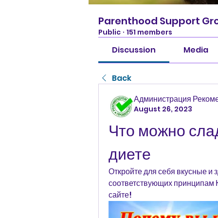
Parenthood Support Gr
Public
·
151 members
Discussion
Media
Back
Администрация Реком
August 26, 2023
Что можно слад
диете
Откройте для себя вкусные и 
соответствующих принципам К
сайте!