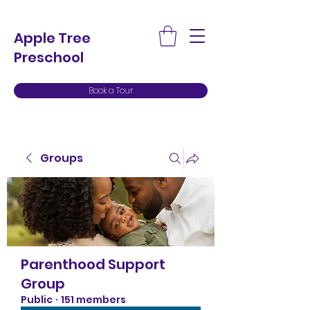
Apple Tree
Preschool
Book a Tour
Groups
Parenthood Support
Group
Public
·
151 members