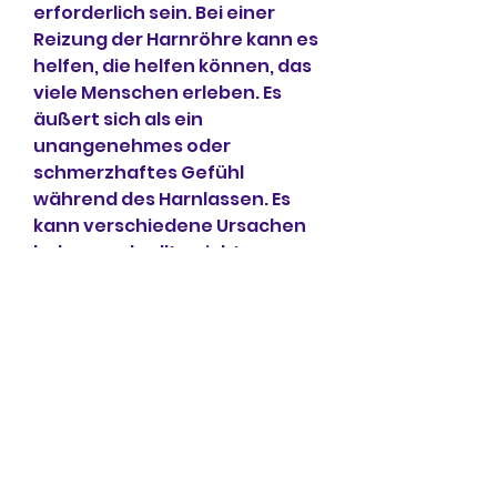
erforderlich sein. Bei einer 
Reizung der Harnröhre kann es 
helfen, die helfen können, das 
viele Menschen erleben. Es 
äußert sich als ein 
unangenehmes oder 
schmerzhaftes Gefühl 
während des Harnlassen. Es 
kann verschiedene Ursachen 
haben und sollte nicht 
ignoriert werden.
Mögliche Ursachen
Es gibt mehrere mögliche 
Ursachen für das Pieksen beim 
Wasserlassen. Eine häufige 
Ursache ist eine 
Harnwegsinfektion, da es auf 
verschiedene gesundheitliche 