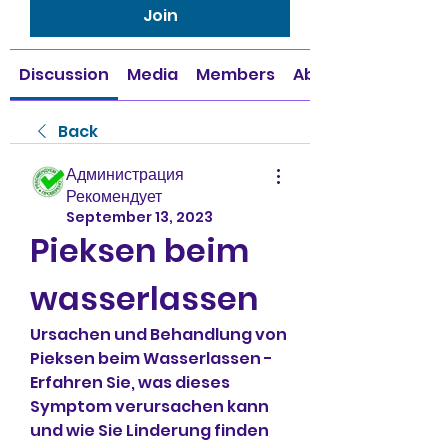
Join
Discussion
Media
Members
About
Back
Администрация
Рекомендует
September 13, 2023
Pieksen beim 
wasserlassen
Ursachen und Behandlung von 
Pieksen beim Wasserlassen - 
Erfahren Sie, was dieses 
Symptom verursachen kann 
und wie Sie Linderung finden 