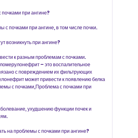
с почками при ангине?
 с почками при ангине, в том числе почки.
ут возникнуть при ангине?
ести к разным проблемам с почками. 
гломерулонефрит – это воспалительное 
связано с повреждением их фильтрующих 
улонефрит может привести к появлению белка 
емы с почками,Проблема с почками при 
болевание, ухудшению функции почек и 
ям.
ть на проблемы с почками при ангине?