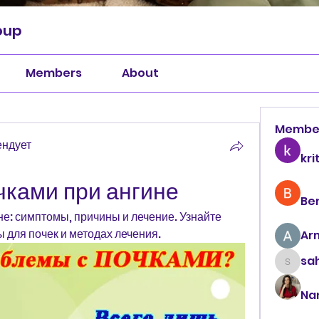
oup
Members
About
Membe
ендует
kri
чками при ангине
Be
е: симптомы, причины и лечение. Узнайте 
 для почек и методах лечения.
Ar
sah
sahil.
Na