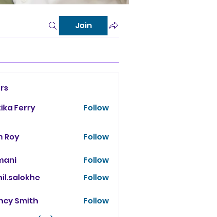
Join
rs
tika Ferry
Follow
n Roy
Follow
mani
Follow
il.salokhe
Follow
salokhe
ncy Smith
Follow