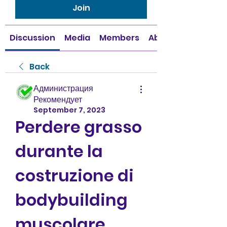
Join
Discussion
Media
Members
About
Back
Администрация
Рекомендует
September 7, 2023
Perdere grasso 
durante la 
costruzione di 
bodybuilding 
muscolare