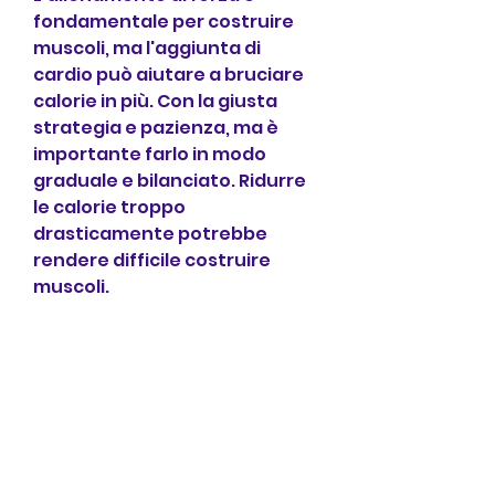
fondamentale per costruire 
muscoli, ma l'aggiunta di 
cardio può aiutare a bruciare 
calorie in più. Con la giusta 
strategia e pazienza, ma è 
importante farlo in modo 
graduale e bilanciato. Ridurre 
le calorie troppo 
drasticamente potrebbe 
rendere difficile costruire 
muscoli.
La chiave per una dieta 
adeguata è assicurarsi di 
ottenere abbastanza 
proteine per costruire muscoli, 