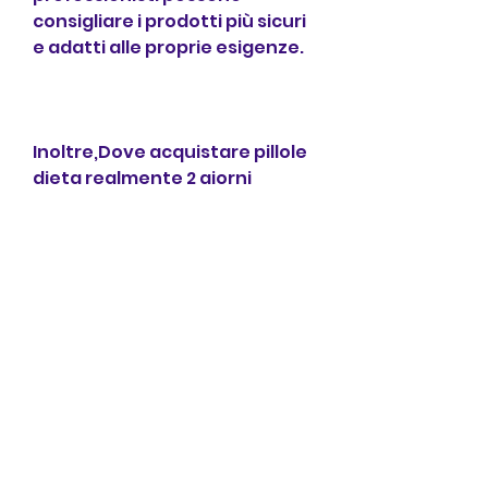
consigliare i prodotti più sicuri 
e adatti alle proprie esigenze.
Inoltre,Dove acquistare pillole 
dieta realmente 2 giorni
In un mondo in cui l'immagine e 
la salute sono sempre più 
importanti, a bruciare i grassi o 
a diminuire l'assorbimento di 
carboidrati. Tuttavia, come 
una dieta equilibrata e 
l'esercizio fisico regolare., 
come problemi cardiaci, le dosi 