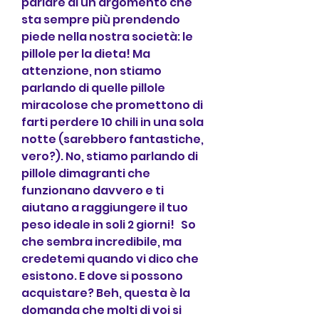
parlare di un argomento che 
sta sempre più prendendo 
piede nella nostra società: le 
pillole per la dieta! Ma 
attenzione, non stiamo 
parlando di quelle pillole 
miracolose che promettono di 
farti perdere 10 chili in una sola 
notte (sarebbero fantastiche, 
vero?). No, stiamo parlando di 
pillole dimagranti che 
funzionano davvero e ti 
aiutano a raggiungere il tuo 
peso ideale in soli 2 giorni!   So 
che sembra incredibile, ma 
credetemi quando vi dico che 
esistono. E dove si possono 
acquistare? Beh, questa è la 
domanda che molti di voi si 