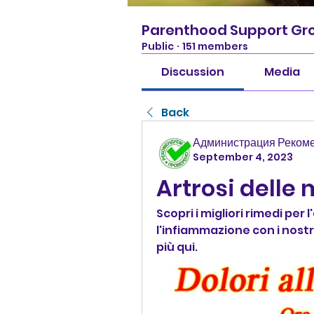
Parenthood Support Gr
Public
·
151 members
Discussion
Media
Back
Администрация Реком
September 4, 2023
Artrosi delle
Scopri i migliori rimedi per l
l'infiammazione con i nostri
più qui.