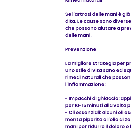
Rimedi naturali
Se l'artrosi delle mani è gi
dita. Le cause sono diverse,
che possono aiutare a preven
delle mani.
Prevenzione
La migliore strategia per p
uno stile di vita sano ed equ
rimedi naturali che possono 
l'infiammazione:
- Impacchi di ghiaccio: app
per 10-15 minuti alla volta 
- Oli essenziali: alcuni oli es
menta piperita o l'olio di 
mani per ridurre il dolore e l