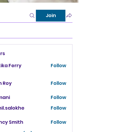
Join
rs
tika Ferry
Follow
n Roy
Follow
mani
Follow
il.salokhe
Follow
salokhe
ncy Smith
Follow