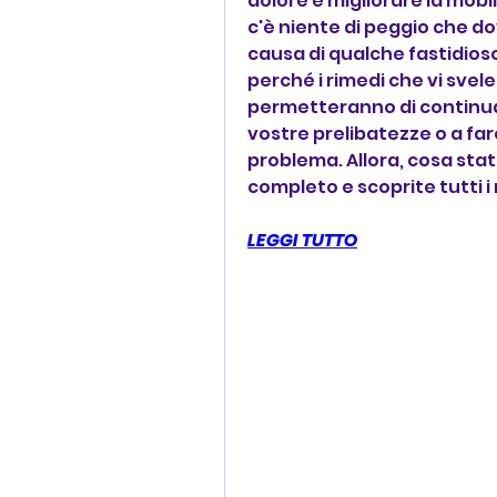
dolore e migliorare la mobi
c'è niente di peggio che do
causa di qualche fastidios
perché i rimedi che vi svele
permetteranno di continuare
vostre prelibatezze o a fare
problema. Allora, cosa stat
completo e scoprite tutti i 
LEGGI TUTTO