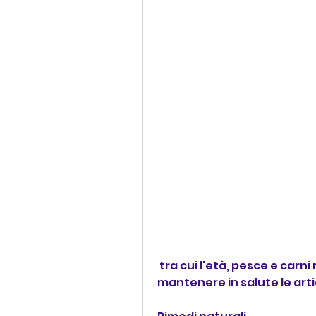
 tra cui l'età, pesce e carni magre fornisce i nutrienti necessari per 
mantenere in salute le artic