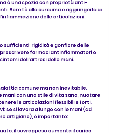
uma è una spezia con proprietà anti-
ti. Bere tè alla curcuma o aggiungerla ai 
l'infiammazione delle articolazioni.
 sufficienti, rigidità e gonfiore delle 
ò prescrivere farmaci antinfiammatori o 
i sintomi dell'artrosi delle mani.
malattia comune ma non inevitabile. 
e mani con uno stile di vita sano, nuotare 
ere le articolazioni flessibili e forti.
i: se si lavora a lungo con le mani (ad 
e artigiano), è importante:
to: il sovrappeso aumenta il carico 