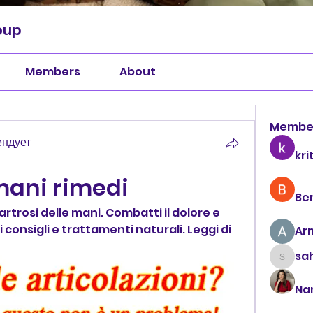
oup
Members
About
Membe
ендует
kri
 mani rimedi
Be
'artrosi delle mani. Combatti il dolore e 
 consigli e trattamenti naturali. Leggi di 
Ar
sah
sahil.
Na