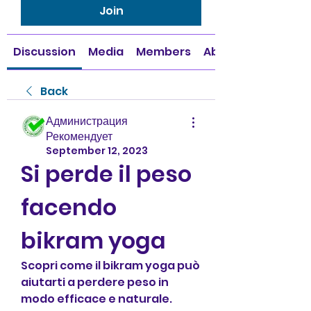
Join
Discussion
Media
Members
About
Back
Администрация
Рекомендует
September 12, 2023
Si perde il peso 
facendo 
bikram yoga
Scopri come il bikram yoga può 
aiutarti a perdere peso in 
modo efficace e naturale. 