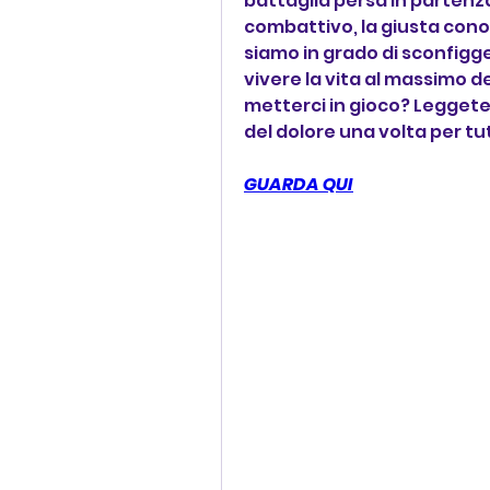
battaglia persa in partenz
combattivo, la giusta cono
siamo in grado di sconfigg
vivere la vita al massimo de
metterci in gioco? Leggete t
del dolore una volta per tu
GUARDA QUI