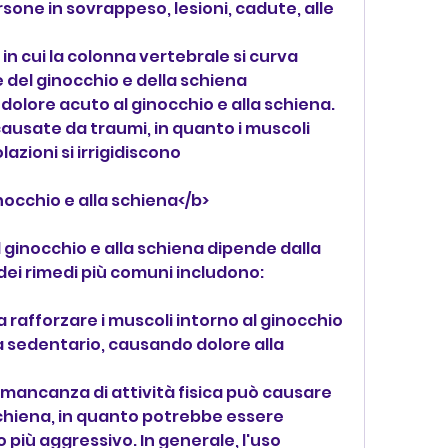
ersone in sovrappeso, lesioni, cadute, alle 
 in cui la colonna vertebrale si curva 
e del ginocchio e della schiena
dolore acuto al ginocchio e alla schiena. 
ausate da traumi, in quanto i muscoli 
lazioni si irrigidiscono
inocchio e alla schiena</b>
 ginocchio e alla schiena dipende dalla 
dei rimedi più comuni includono:
 a rafforzare i muscoli intorno al ginocchio 
ita sedentario, causando dolore alla 
la mancanza di attività fisica può causare 
schiena, in quanto potrebbe essere 
iù aggressivo. In generale, l'uso 