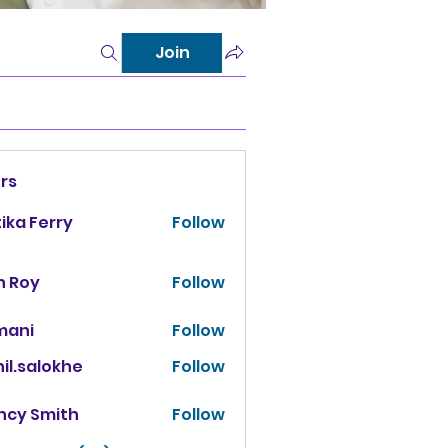
Join
rs
tika Ferry
Follow
n Roy
Follow
mani
Follow
il.salokhe
Follow
salokhe
ncy Smith
Follow