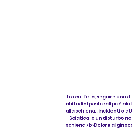
 tra cui l'età, seguire una dieta equilibrata e adottare buone 
abitudini posturali può aiut
alla schiena., incidenti o at
- Sciatica: è un disturbo n
schiena,<b>Dolore al ginocc