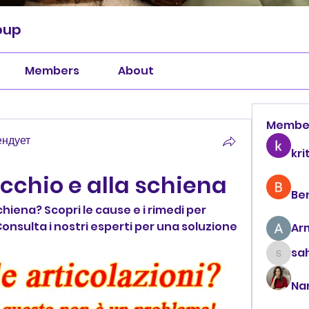
oup
Members
About
Membe
ендует
kri
occhio e alla schiena
Be
chiena? Scopri le cause e i rimedi per 
Consulta i nostri esperti per una soluzione 
Ar
sah
sahil.
Na