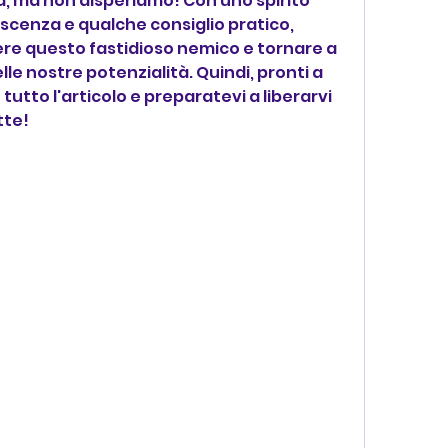
a, ma non disperiamo! Con uno spirito 
scenza e qualche consiglio pratico, 
ere questo fastidioso nemico e tornare a 
lle nostre potenzialità. Quindi, pronti a 
utto l'articolo e preparatevi a liberarvi 
tte!