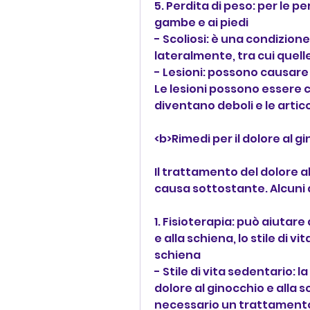
5. Perdita di peso: per le p
gambe e ai piedi
- Scoliosi: è una condizione
lateralmente, tra cui quell
- Lesioni: possono causare 
Le lesioni possono essere c
diventano deboli e le artico
<b>Rimedi per il dolore al g
Il trattamento del dolore al
causa sottostante. Alcuni 
1. Fisioterapia: può aiutare
e alla schiena, lo stile di v
schiena
- Stile di vita sedentario: 
dolore al ginocchio e alla 
necessario un trattamento p