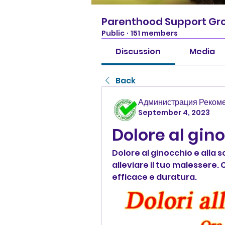
Parenthood Support Gr
Public
·
151 members
Discussion
Media
Back
Администрация Реком
September 4, 2023
Dolore al gin
Dolore al ginocchio e alla s
alleviare il tuo malessere. 
efficace e duratura.