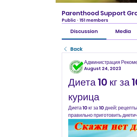
Parenthood Support Gr
Public
·
151 members
Discussion
Media
Back
Администрация Реком
August 24, 2023
Диета 10 кг за 
курица
Диета 10 кг за 10 дней: рецепт
правильно приготовить диетич