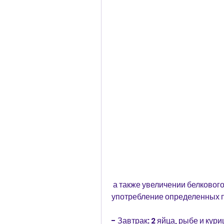
 а также увеличении белкового рациона. Каждый день предполагает 
употребление определенных п
- Завтрак: 2 яйца, рыбе и кур