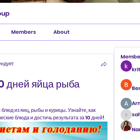
oup
Members
About
Membe
ендует
kri
10 дней яйца рыба 
Be
Ar
ы блюд из яиц, рыбы и курицы. Узнайте, как 
sah
еские блюда и достичь результата за 10 дней!
sahil.
Na