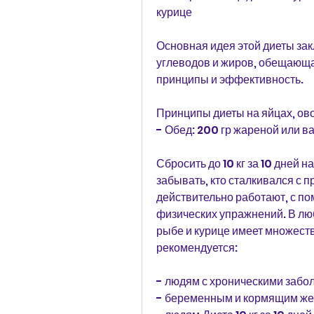
курице
Основная идея этой диеты зак
углеводов и жиров, обещающая 
принципы и эффективность.
Принципы диеты на яйцах, ов
- Обед: 200 гр жареной или в
Сбросить до 10 кг за 10 дней н
забывать, кто сталкивался с 
действительно работают, с п
физических упражнений. В люб
рыбе и курице имеет множеств
рекомендуется:
- людям с хроническими забо
- беременным и кормящим ж