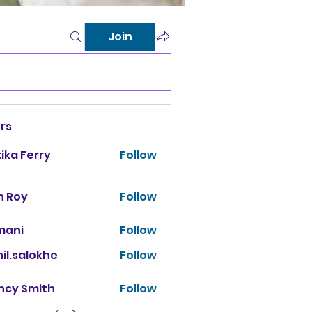
Join
rs
tika Ferry
Follow
n Roy
Follow
mani
Follow
il.salokhe
Follow
salokhe
ncy Smith
Follow