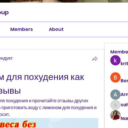
oup
Members
About
Membe
ендует
kri
 для похудения как 
Be
тзывы
Ar
ля похудения и прочитайте отзывы других 
sah
 приготовить воду с лимоном для похудения и 
sahil.
осит.
Na