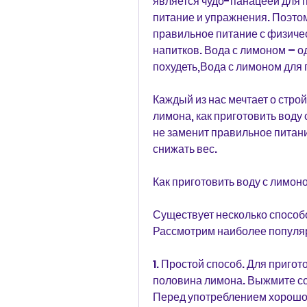
является чудо-панацеей для п
питание и упражнения. Поэтому
правильное питание с физиче
напитков. Вода с лимоном – од
похудеть,Вода с лимоном для 
Каждый из нас мечтает о строй
лимона, как приготовить воду 
не заменит правильное питани
снижать вес.
Как приготовить воду с лимон
Существует несколько способо
Рассмотрим наиболее популяр
1. Простой способ. Для пригот
половина лимона. Выжмите сок 
Перед употреблением хорошо