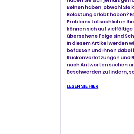
Haben Sie sich jemals gefr
Beinen haben, obwohl Sie k
Belastung erlebt haben? Es
Problems tatsächlich in Ih
können sich auf vielfältige
übersehene Folge sind Schme
In diesem Artikel werden 
befassen und Ihnen dabei
Rückenverletzungen und B
nach Antworten suchen und
Beschwerden zu lindern, so
LESEN SIE HIER