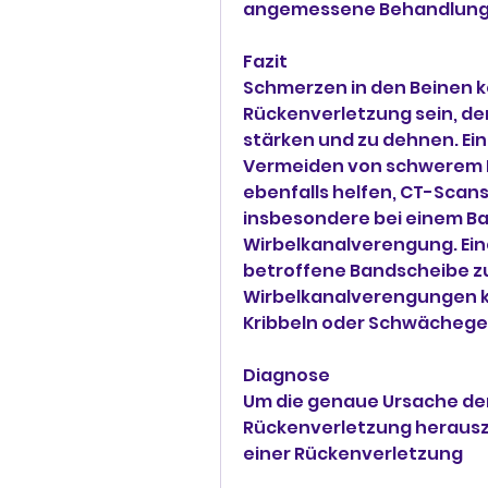
angemessene Behandlung 
Fazit
Schmerzen in den Beinen k
Rückenverletzung sein, de
stärken und zu dehnen. Ei
Vermeiden von schwerem H
ebenfalls helfen, CT-Scan
insbesondere bei einem Ba
Wirbelkanalverengung. Eine
betroffene Bandscheibe zu 
Wirbelkanalverengungen ka
Kribbeln oder Schwächegef
Diagnose
Um die genaue Ursache der
Rückenverletzung herauszu
einer Rückenverletzung