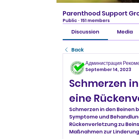
Parenthood Support Gr
Public
·
151 members
Discussion
Media
Back
Администрация Реком
September 14, 2023
Schmerzen in
eine Rückenv
Schmerzen in den Beinen b
Symptome und Behandlungsm
Rückenverletzung zu Bein
Maßnahmen zur Linderung 