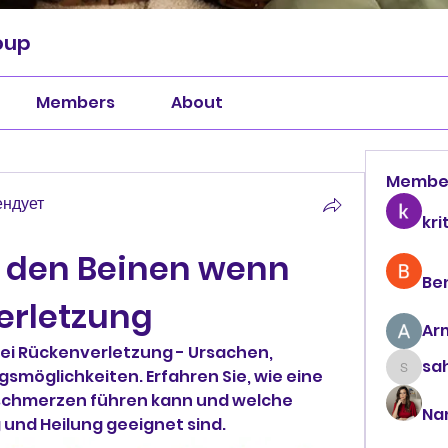
oup
Members
About
Membe
ендует
kri
 den Beinen wenn 
Be
erletzung
Ar
ei Rückenverletzung - Ursachen, 
sah
öglichkeiten. Erfahren Sie, wie eine 
sahil.
schmerzen führen kann und welche 
Na
und Heilung geeignet sind.