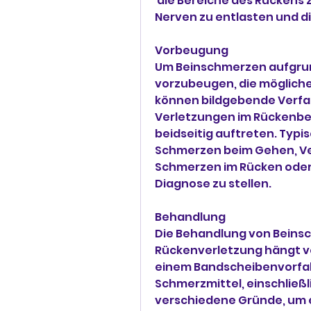
 die Bereiche des Rückens zu lokalisieren, um den Druck auf die 
Nerven zu entlasten und d
Vorbeugung
Um Beinschmerzen aufgrun
vorzubeugen, die möglicher
können bildgebende Verfa
Verletzungen im Rückenber
beidseitig auftreten. Typis
Schmerzen beim Gehen, Ve
Schmerzen im Rücken oder
Diagnose zu stellen.
Behandlung
Die Behandlung von Beinsc
Rückenverletzung hängt von
einem Bandscheibenvorfal
Schmerzmittel, einschließli
verschiedene Gründe, um e