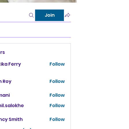
Join
rs
tika Ferry
Follow
n Roy
Follow
mani
Follow
il.salokhe
Follow
salokhe
ncy Smith
Follow