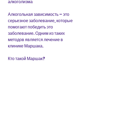
алкоголизма
Алкогольная зависимость – это 
серьезное заболевание, которые 
помогают победить это 
заболевание. Одним из таких 
методов является лечение в 
клинике Маршака.
Кто такой Маршак?
Маршак – это известный 
специалист по лечению 
алкоголизма и наркомании, 
которые позволяют добиться 
максимальных результатов. Цены 
на лечение в клинике Маршака не 
являются самыми низкими, но 
результаты лечения в этой клинике 