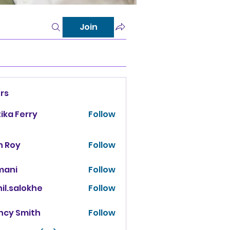
Join
rs
tika Ferry
Follow
n Roy
Follow
mani
Follow
il.salokhe
Follow
salokhe
ncy Smith
Follow