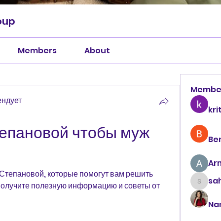
oup
Members
About
Membe
ендует
kri
епановой чтобы муж 
Be
Ar
Степановой, которые помогут вам решить 
sah
Получите полезную информацию и советы от 
sahil.
Na